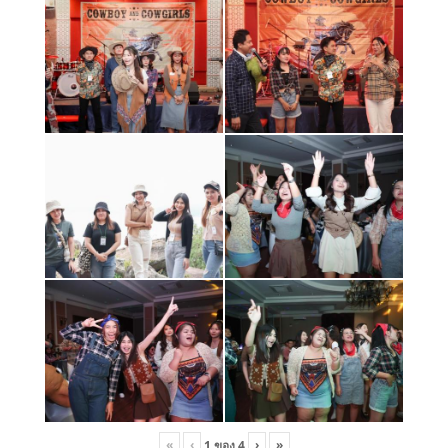
«
‹
›
»
1
ของ
4