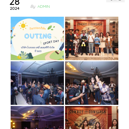
28
By
ADMIN
2024