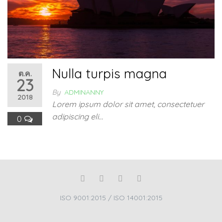
Nulla turpis magna
ต.ค.
23
By
ADMINANNY
2018
Lorem ipsum dolor sit amet, consectetuer
adipiscing eli…
0
ISO 9001:2015 / ISO 14001:2015