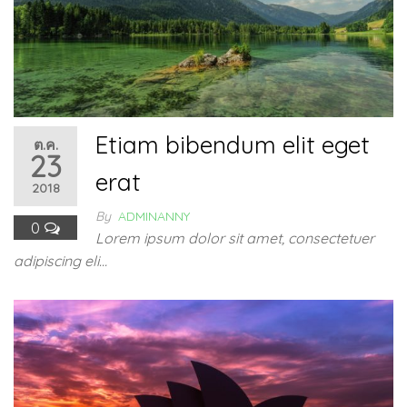
Etiam bibendum elit eget
ต.ค.
23
erat
2018
By
ADMINANNY
0
Lorem ipsum dolor sit amet, consectetuer
adipiscing eli…