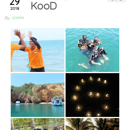
29
KooD
2018
By
ADMIN